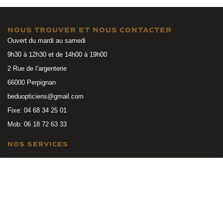
NOUS TROUVER ET NOUS CONTACTER
Ouvert du mardi au samedi
9h30 à 12h30 et de 14h00 à 19h00
2 Rue de l’argenterie
66000 Perpignan
beduopticiens@gmail.com
Fixe: 04 68 34 25 01
Mob: 06 18 72 63 33
NOS SERVICES
Examen de la vue
NOS PRODUITS
Garanties et Entretien
Mutuelles et financement
Lunettes de vue
INFORMATIONS
Lunettes de soleil