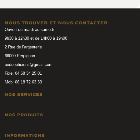
NOUS TROUVER ET NOUS CONTACTER
Ouvert du mardi au samedi
9h30 à 12h30 et de 14h00 à 19h00
2 Rue de l’argenterie
66000 Perpignan
beduopticiens@gmail.com
Fixe: 04 68 34 25 01
Mob: 06 18 72 63 33
NOS SERVICES
Examen de la vue
NOS PRODUITS
Garanties et Entretien
Mutuelles et financement
Lunettes de vue
INFORMATIONS