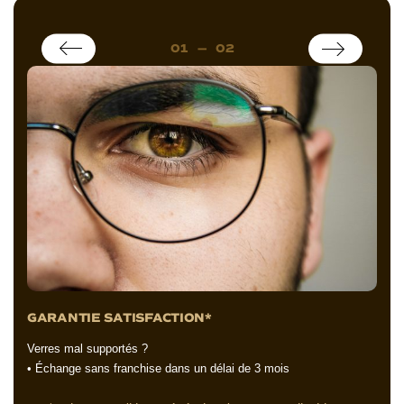
01
—
02
GARANTIE SATISFACTION*
G
Verres mal supportés ?
Ve
• Échange sans franchise dans un délai de 3 mois
• 
).