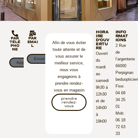
HORA
INFO
IRE
RMAT
PAR
PAR
D'OUV
IONS
TÉLÉ
EMAI
Afin de vous éviter
ERTU
2 Rue
PHO
L
RE
NE
toute attente et de
de
Ouvert
vous assurer le
Email
l’argenterie
du
Appeler
meilleur service,
66000
mardi
nous vous
Perpignan
au
engageons à
beduopticie
samedi
prendre rendez-
Fixe:
9h30 à
vous en magasin
04 68
12h30
prendre
34 25
et de
rendez-
vous
01
14h00
Mob:
à
06 18
19h00
72 63
33