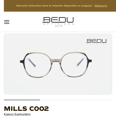
Nouvelle Collection Anne & Valentin disponible en magasin –
Découvrir
MILLS C002
Kaleos Eyehunters