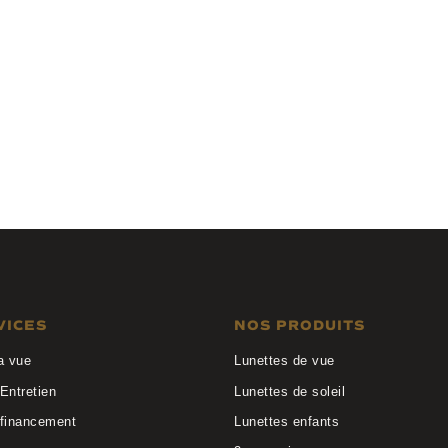
Valentin
Studio FB
3
W160 KHA
VICES
NOS PRODUITS
a vue
Lunettes de vue
Entretien
Lunettes de soleil
 financement
Lunettes enfants