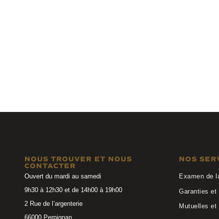
Kaleos Eyehunters
Anne et 
KEMP L C003
ORSON 25C5
NOUS TROUVER ET NOUS
NOS SER
CONTACTER
Ouvert du mardi au samedi
Examen de l
9h30 à 12h30 et de 14h00 à 19h00
Garanties et 
2 Rue de l’argenterie
Mutuelles et
66000 Perpignan