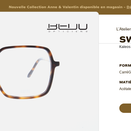
Nouvelle Collection Anne & Valentin disponible en magasin –
Dé
L’Ateli
S
Kaleos
Carré
G
Acétate