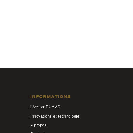
Anne et Valentin
LABYRINTHE 1 20A53
INFORMATIONS
l’Atelier DUMAS
Innovations et technologie
A propos