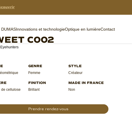
couvrir
er DUMAS
Innovations et technologie
Optique en lumière
Contact
WEET C002
 Eyehunters
éométrique
Femme
Créateur
 de cellulose
Brillant
Non
Prendre rendez-vous