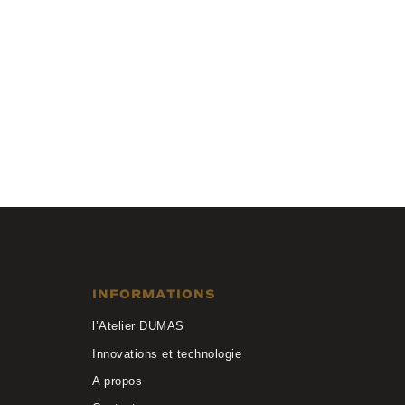
Anne et Valentin
ABIRA 25A27
INFORMATIONS
l’Atelier DUMAS
Innovations et technologie
A propos