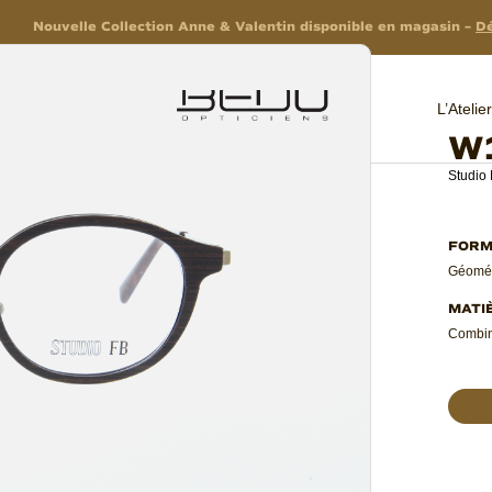
Nouvelle Collection Anne & Valentin disponible en magasin –
Dé
L’Ateli
W
Studio
Géomét
Combin