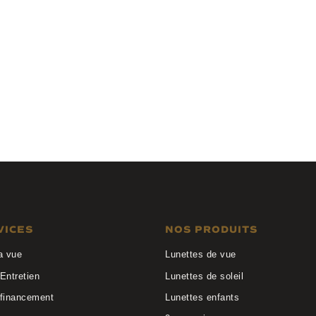
B
Matttew
BERGERA 1507
VICES
NOS PRODUITS
a vue
Lunettes de vue
Entretien
Lunettes de soleil
 financement
Lunettes enfants