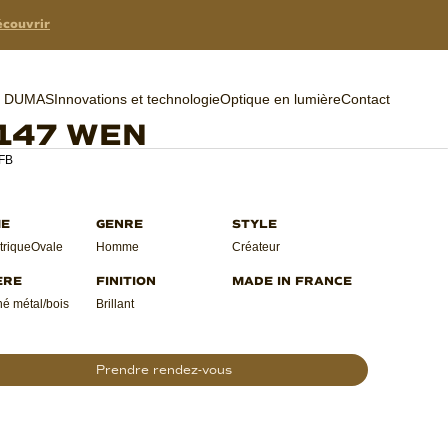
couvrir
er DUMAS
Innovations et technologie
Optique en lumière
Contact
147 WEN
 FB
rique
Ovale
Homme
Créateur
é métal/bois
Brillant
Prendre rendez-vous