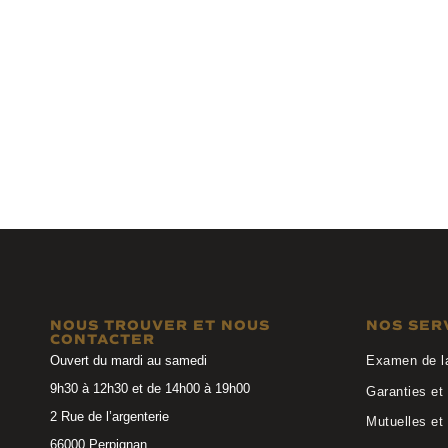
Lafont
Studio F
SALTO 2062
W128 TORL
NOUS TROUVER ET NOUS
NOS SER
CONTACTER
Ouvert du mardi au samedi
Examen de l
9h30 à 12h30 et de 14h00 à 19h00
Garanties et 
2 Rue de l’argenterie
Mutuelles et
66000 Perpignan