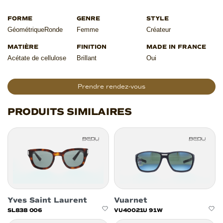
Géométrique
Ronde
Femme
Créateur
Acétate de cellulose
Brillant
Oui
Prendre rendez-vous
PRODUITS SIMILAIRES
Yves Saint Laurent
Vuarnet
SL838 006
VU40021U 91W