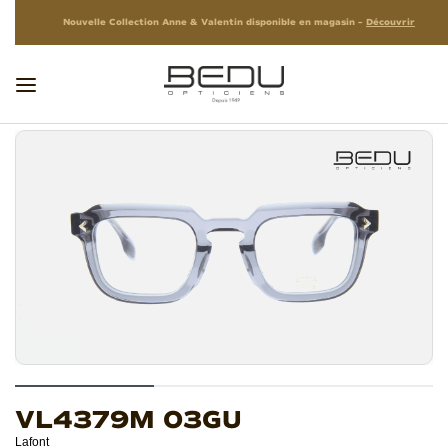
Nouvelle Collection Anne & Valentin disponible en magasin –
Découvrir
VL4379M 03GU
Lafont