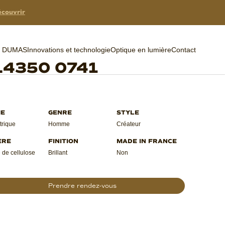
couvrir
er DUMAS
Innovations et technologie
Optique en lumière
Contact
L4350 0741
rique
Homme
Créateur
 de cellulose
Brillant
Non
Prendre rendez-vous