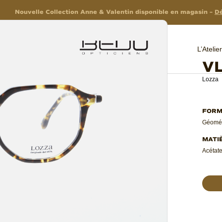
Nouvelle Collection Anne & Valentin disponible en magasin –
Dé
L’Ateli
V
Lozza
Géomét
Acétate