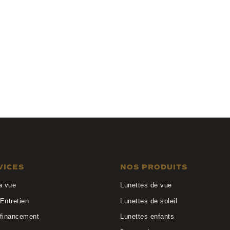
Lafont
RAFFINEE 1531
VICES
NOS PRODUITS
a vue
Lunettes de vue
Entretien
Lunettes de soleil
 financement
Lunettes enfants