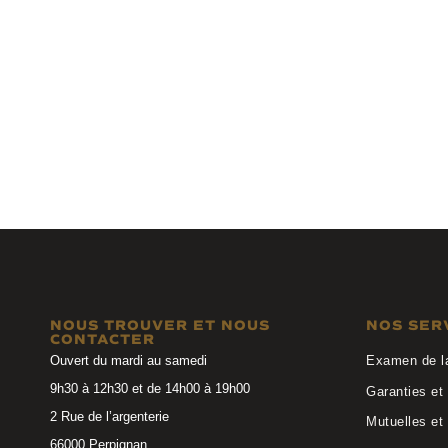
Anne et Valentin
Chloé
LEVEL 24C26
0107O 011
NOUS TROUVER ET NOUS
NOS SER
CONTACTER
Ouvert du mardi au samedi
Examen de l
9h30 à 12h30 et de 14h00 à 19h00
Garanties et 
2 Rue de l’argenterie
Mutuelles et
66000 Perpignan