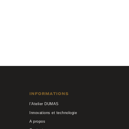
Kaleos Eyehunters
BRACKETT C002
INFORMATIONS
l’Atelier DUMAS
Innovations et technologie
A propos