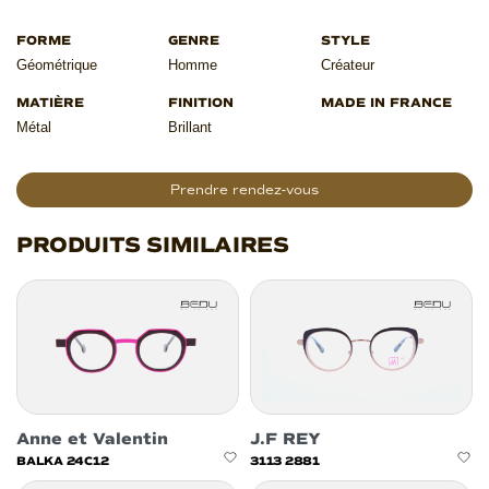
Géométrique
Homme
Créateur
Métal
Brillant
Prendre rendez-vous
PRODUITS SIMILAIRES
Anne et Valentin
J.F REY
BALKA 24C12
3113 2881