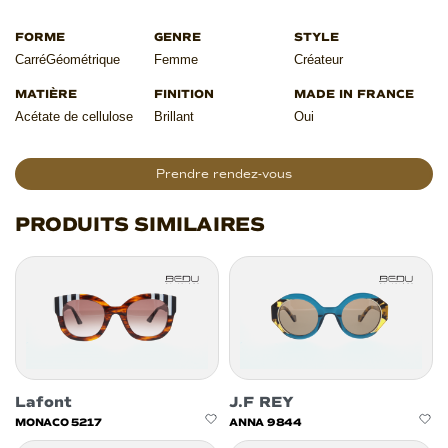
Carré
Géométrique
Femme
Créateur
Acétate de cellulose
Brillant
Oui
Prendre rendez-vous
PRODUITS SIMILAIRES
Lafont
J.F REY
MONACO 5217
ANNA 9844