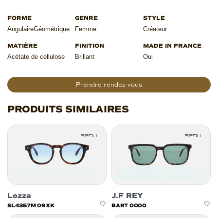
Angulaire
Géométrique
Femme
Créateur
Acétate de cellulose
Brillant
Oui
Prendre rendez-vous
PRODUITS SIMILAIRES
Lozza
J.F REY
SL4357M 09XK
BART 0000