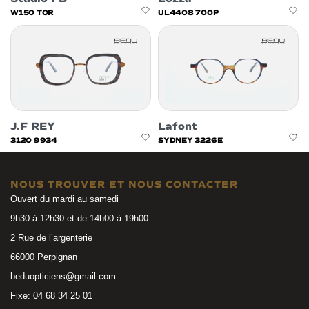
W150 TOR
UL4408 700P
J.F REY
Lafont
3120 9934
SYDNEY 3226E
NOUS TROUVER ET NOUS CONTACTER
Ouvert du mardi au samedi
9h30 à 12h30 et de 14h00 à 19h00
2 Rue de l’argenterie
66000 Perpignan
beduopticiens@gmail.com
Fixe: 04 68 34 25 01