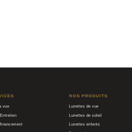
Anne et Valentin
ARMEL 21A33
VICES
NOS PRODUITS
a vue
Lunettes de vue
Entretien
Lunettes de soleil
 financement
Lunettes enfants