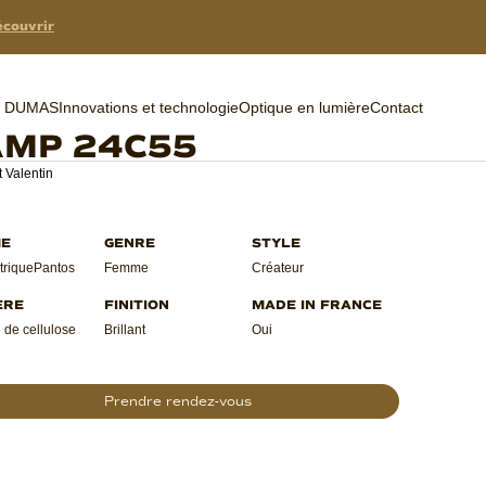
couvrir
er DUMAS
Innovations et technologie
Optique en lumière
Contact
AMP 24C55
 Valentin
rique
Pantos
Femme
Créateur
 de cellulose
Brillant
Oui
Prendre rendez-vous