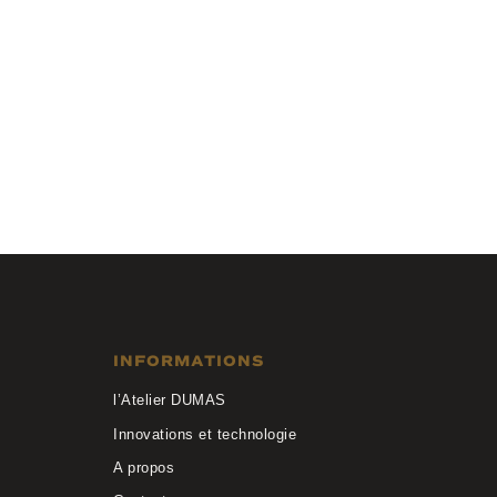
Lozza
UL2441 568P CLIP
INFORMATIONS
l’Atelier DUMAS
Innovations et technologie
A propos