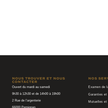
Anne et Valentin
Matttew
ABIRA 24A19
KARA 1392
NOUS TROUVER ET NOUS
NOS SER
CONTACTER
Ouvert du mardi au samedi
Examen de l
9h30 à 12h30 et de 14h00 à 19h00
Garanties et 
2 Rue de l’argenterie
Mutuelles et
66000 Perpignan