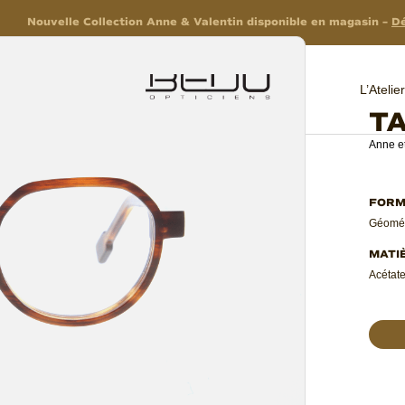
Nouvelle Collection Anne & Valentin disponible en magasin –
Dé
L’Ateli
T
Anne et
Géomét
Acétate