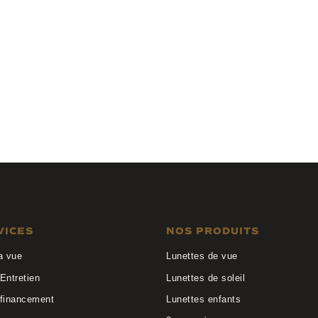
Valentin
Kaleos Eyehunters
4
MILLS C003
VICES
NOS PRODUITS
a vue
Lunettes de vue
Entretien
Lunettes de soleil
 financement
Lunettes enfants