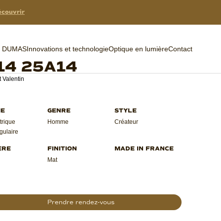
couvrir
er DUMAS
Innovations et technologie
Optique en lumière
Contact
14 25A14
 Valentin
rique
Homme
Créateur
gulaire
Mat
Prendre rendez-vous