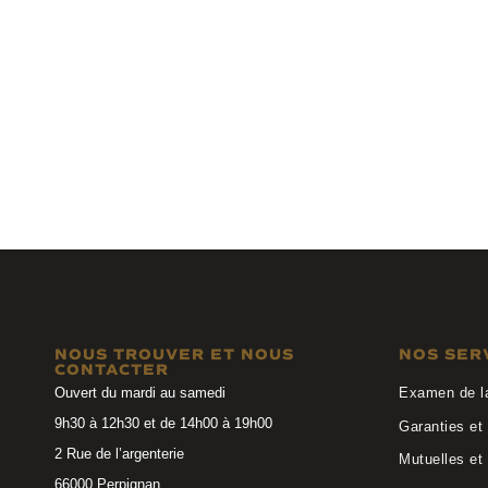
Lozza
Anne et 
VL4377 0722
VAGUO 23A1
NOUS TROUVER ET NOUS
NOS SER
CONTACTER
Ouvert du mardi au samedi
Examen de l
9h30 à 12h30 et de 14h00 à 19h00
Garanties et 
2 Rue de l’argenterie
Mutuelles et
66000 Perpignan