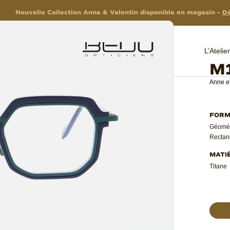
Nouvelle Collection Anne & Valentin disponible en magasin –
Dé
L’Ateli
M
Anne et
Géomét
Rectan
Titane