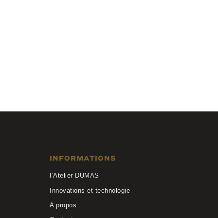
Chloé
CH0353O 003
INFORMATIONS
l’Atelier DUMAS
Innovations et technologie
A propos