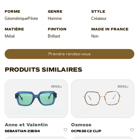
Géométrique
Pilote
Homme
Créateur
Métal
Brillant
Non
Prendre rendez-vous
PRODUITS SIMILAIRES
Anne et Valentin
Osmose
SEBASTIAN 23D54
OCP635 C2 CLIP