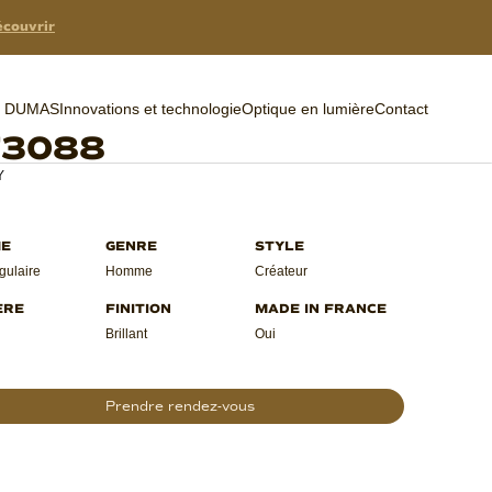
couvrir
er DUMAS
Innovations et technologie
Optique en lumière
Contact
F3088
Y
gulaire
Homme
Créateur
Brillant
Oui
Prendre rendez-vous