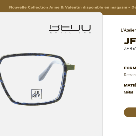
Nouvelle Collection Anne & Valentin disponible en magasin –
Dé
L’Ateli
J
J.F RE
Rectan
Métal