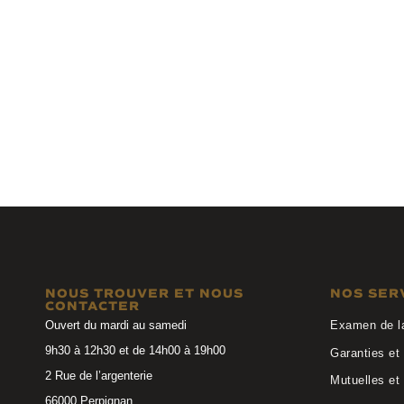
Anne et Valentin
Anne et 
LEVEL 24C26
ADELYS 21A3
NOUS TROUVER ET NOUS
NOS SER
CONTACTER
Ouvert du mardi au samedi
Examen de l
9h30 à 12h30 et de 14h00 à 19h00
Garanties et 
2 Rue de l’argenterie
Mutuelles et
66000 Perpignan