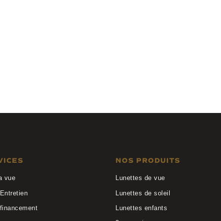
Valentin
Anne et Valentin
3
BOURDIEU 25C46
VICES
NOS PRODUITS
a vue
Lunettes de vue
Entretien
Lunettes de soleil
 financement
Lunettes enfants