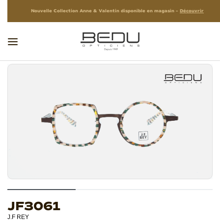
Nouvelle Collection Anne & Valentin disponible en magasin –
Découvrir
JF3061
J.F REY