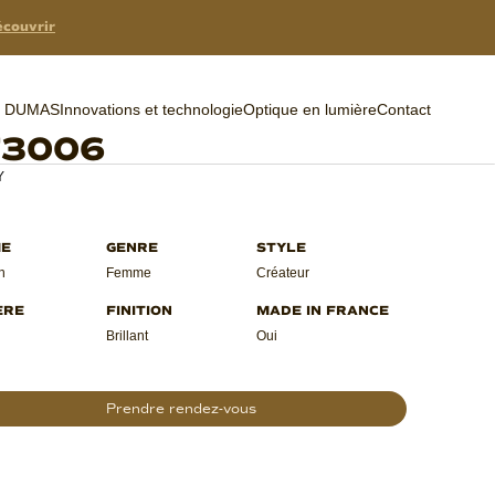
couvrir
er DUMAS
Innovations et technologie
Optique en lumière
Contact
F3006
Y
n
Femme
Créateur
Brillant
Oui
Prendre rendez-vous