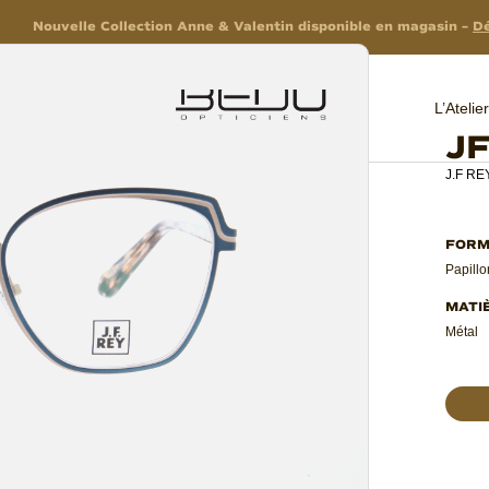
Nouvelle Collection Anne & Valentin disponible en magasin –
Dé
L’Ateli
J
J.F RE
Papillo
Métal