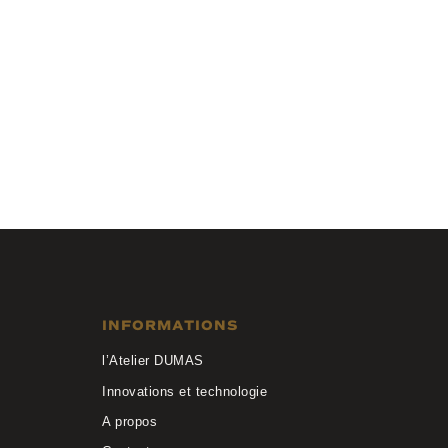
Chloé
CH0373O 001
INFORMATIONS
l’Atelier DUMAS
Innovations et technologie
A propos