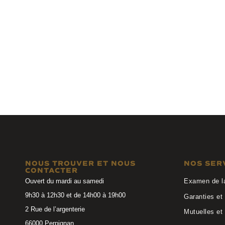
Kaleos Eyehunters
Yves Sai
MASTERS C004
SL124 001
NOUS TROUVER ET NOUS
NOS SER
CONTACTER
Ouvert du mardi au samedi
Examen de l
9h30 à 12h30 et de 14h00 à 19h00
Garanties et 
2 Rue de l’argenterie
Mutuelles et
66000 Perpignan