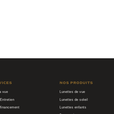
nt Laurent
Studio FB
W139 BLU
VICES
NOS PRODUITS
a vue
Lunettes de vue
Entretien
Lunettes de soleil
 financement
Lunettes enfants