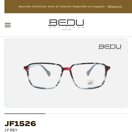
Nouvelle Collection Anne & Valentin disponible en magasin –
Découvrir
JF1526
J.F REY