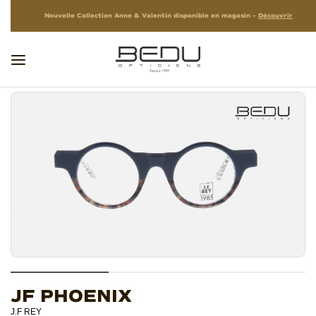
Nouvelle Collection Anne & Valentin disponible en magasin –
Découvrir
JF PHOENIX
J.F REY