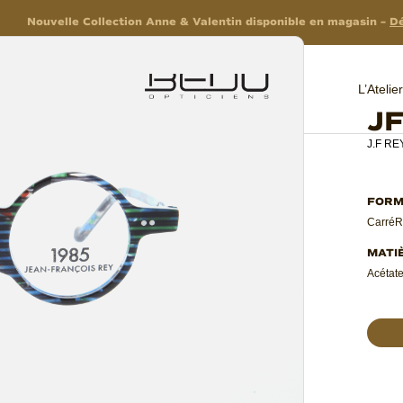
Nouvelle Collection Anne & Valentin disponible en magasin –
Dé
L’Ateli
J
J.F RE
Carré
R
Acétate