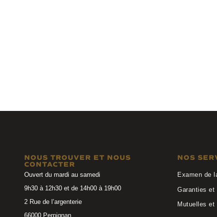
Anne et Valentin
Anne et 
BILBAO 23C34
FONDAMENTA
NOUS TROUVER ET NOUS
NOS SER
CONTACTER
Ouvert du mardi au samedi
Examen de l
9h30 à 12h30 et de 14h00 à 19h00
Garanties et 
2 Rue de l’argenterie
Mutuelles et
66000 Perpignan