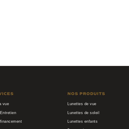
Valentin
Naoned
LE 25B27
ATHENEG 2403
VICES
NOS PRODUITS
a vue
Lunettes de vue
Entretien
Lunettes de soleil
 financement
Lunettes enfants