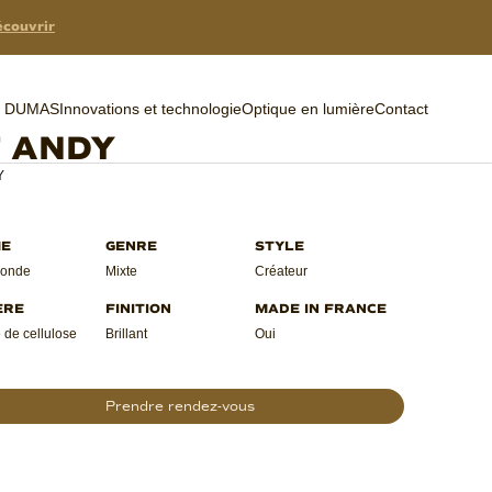
couvrir
er DUMAS
Innovations et technologie
Optique en lumière
Contact
F ANDY
Y
onde
Mixte
Créateur
 de cellulose
Brillant
Oui
Prendre rendez-vous