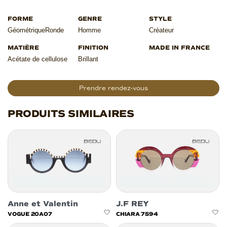
Géométrique
Ronde
Homme
Créateur
Acétate de cellulose
Brillant
Prendre rendez-vous
PRODUITS SIMILAIRES
Anne et Valentin
J.F REY
VOGUE 20A07
CHIARA 7594