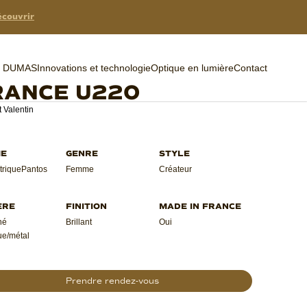
couvrir
er DUMAS
Innovations et technologie
Optique en lumière
Contact
RANCE U220
 Valentin
rique
Pantos
Femme
Créateur
né
Brillant
Oui
ue/métal
Prendre rendez-vous