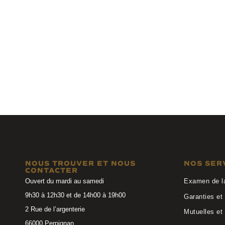
Etnia Barcelona
Kaleos E
CHROMA N°10 DGDB
VOGLER C00
NOUS TROUVER ET NOUS
NOS SER
CONTACTER
Ouvert du mardi au samedi
Examen de l
9h30 à 12h30 et de 14h00 à 19h00
Garanties et 
2 Rue de l’argenterie
Mutuelles et
66000 Perpignan