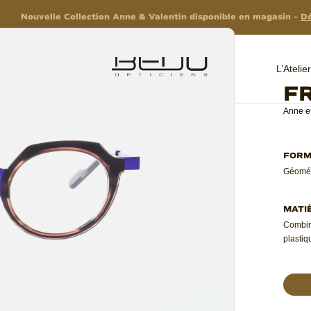
Nouvelle Collection Anne & Valentin disponible en magasin –
Dé
L’Ateli
F
Anne et
Géomét
Combi
plastiq