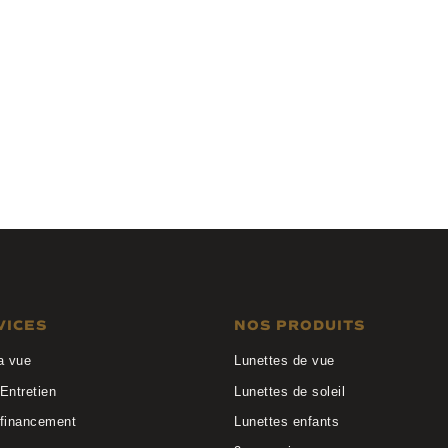
yehunters
Anne et Valentin
2
BARCELONETA 23C34
VICES
NOS PRODUITS
a vue
Lunettes de vue
Entretien
Lunettes de soleil
 financement
Lunettes enfants