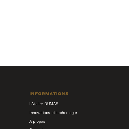
Anne et Valentin
OSVALDO 21C10
INFORMATIONS
l’Atelier DUMAS
Innovations et technologie
A propos