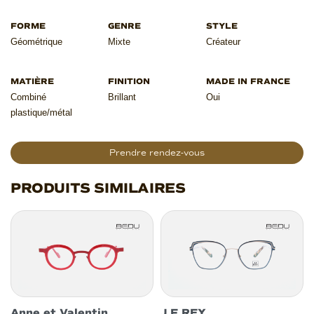
Géométrique
Mixte
Créateur
Combiné
Brillant
Oui
plastique/métal
Prendre rendez-vous
PRODUITS SIMILAIRES
Anne et Valentin
J.F REY