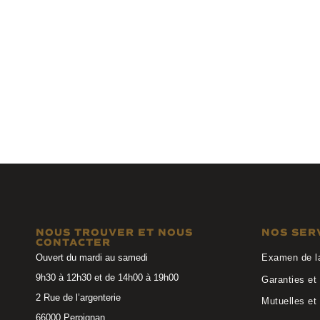
Anne et Valentin
Anne et 
VAGUO 23A29
BRADDON 20
NOUS TROUVER ET NOUS
NOS SER
CONTACTER
Ouvert du mardi au samedi
Examen de l
9h30 à 12h30 et de 14h00 à 19h00
Garanties et 
2 Rue de l’argenterie
Mutuelles et
66000 Perpignan