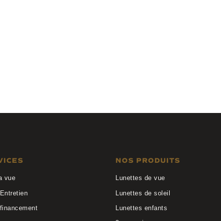
Valentin
J.F REY
C14L
JF1551
VICES
NOS PRODUITS
a vue
Lunettes de vue
Entretien
Lunettes de soleil
 financement
Lunettes enfants