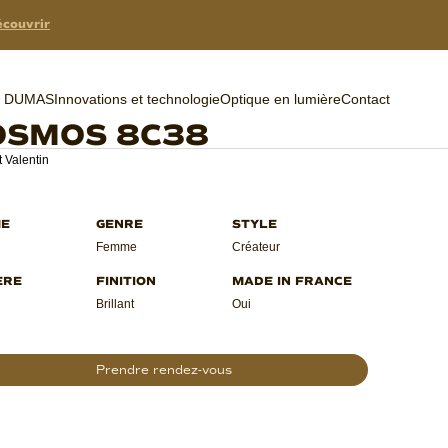
couvrir
er DUMAS
Innovations et technologie
Optique en lumière
Contact
OSMOS 8C38
 Valentin
Femme
Créateur
Brillant
Oui
Prendre rendez-vous