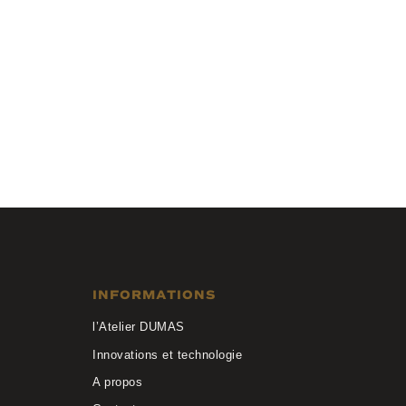
Osmose
OCP640 C2 CLIP
INFORMATIONS
l’Atelier DUMAS
Innovations et technologie
A propos