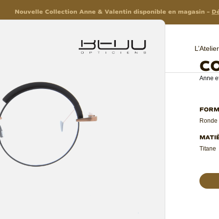
Nouvelle Collection Anne & Valentin disponible en magasin –
Dé
L’Ateli
C
Anne et
Ronde
Titane