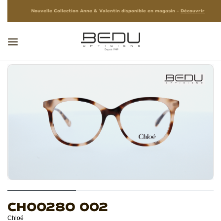
Nouvelle Collection Anne & Valentin disponible en magasin –
Découvrir
CH0028O 002
Chloé