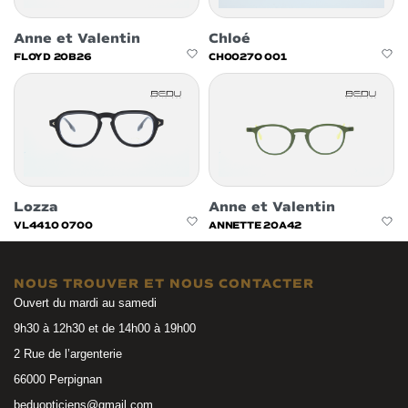
Anne et Valentin
Chloé
FLOYD 20B26
CH0027O 001
Lozza
Anne et Valentin
VL4410 0700
ANNETTE 20A42
NOUS TROUVER ET NOUS CONTACTER
Ouvert du mardi au samedi
9h30 à 12h30 et de 14h00 à 19h00
2 Rue de l’argenterie
66000 Perpignan
beduopticiens@gmail.com