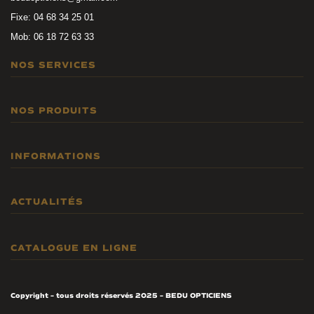
Fixe: 04 68 34 25 01
Mob: 06 18 72 63 33
NOS SERVICES
Examen de la vue
NOS PRODUITS
Garanties et Entretien
Mutuelles et financement
Lunettes de vue
INFORMATIONS
Lunettes de soleil
Lunettes enfants
l’Atelier DUMAS
ACTUALITÉS
2eme paire
Innovations et technologie
Contactologie, sport, Basse vision
A propos
Optique en lumière
CATALOGUE EN LIGNE
Contact
Nos montures
Copyright
–
tous droits réservés 2025 – BEDU OPTICIENS