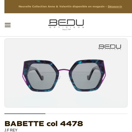
Nouvelle Collection Anne & Valentin disponible en magasin –
Découvrir
BABETTE col 4478
J.F REY