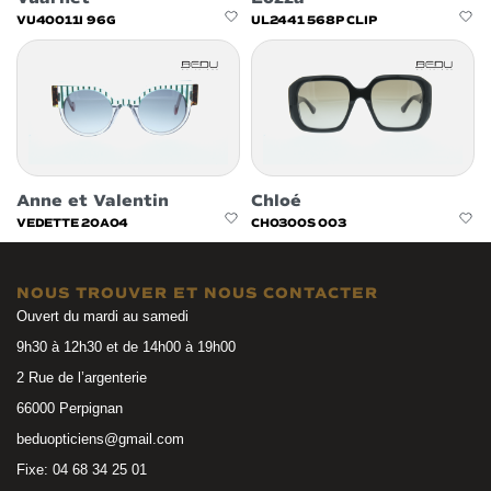
VU40011I 96G
UL2441 568P CLIP
Anne et Valentin
Chloé
VEDETTE 20A04
CH0300S 003
NOUS TROUVER ET NOUS CONTACTER
Ouvert du mardi au samedi
9h30 à 12h30 et de 14h00 à 19h00
2 Rue de l’argenterie
66000 Perpignan
beduopticiens@gmail.com
Fixe: 04 68 34 25 01