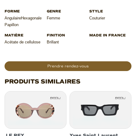
Angulaire
Hexagonale
Femme
Couturier
Papillon
Acétate de cellulose
Brillant
Prendre rendez-vous
PRODUITS SIMILAIRES
J.F REY
Yves Saint Laurent