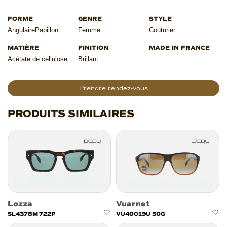
Angulaire
Papillon
Femme
Couturier
Acétate de cellulose
Brillant
Prendre rendez-vous
PRODUITS SIMILAIRES
Lozza
Vuarnet
SL4378M 722P
VU40019U 50G